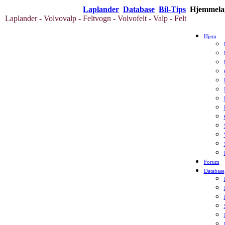
Laplander
Database
Bil-Tips
Hjemmelag
Laplander - Volvovalp - Feltvogn - Volvofelt - Valp - Felt
Hjem
Forum
Database