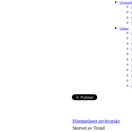
Uformelt
Linker
Hjemmelaget spylevæske
Skrevet av Trond