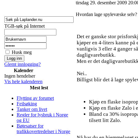
tirsdag 29. desember 2009 20:0
Hvordan lage spylevæske selv?
TGB-søk på Internet
Det er ganske stor prisfors
kjøper en 4-liters kanne på 
vanligvis 3 eller 4 ganger s
Husk meg
dagligvarebutikk.
Men er det dagligvarebutikke
Glemt innlogging?
Kalender
Nei..
Ingen hendelser
Billigst blir det å lage spyl
Vis hele kalenderen
Mest lest
Flytting av forumet
Kjøp en flaske isoprop
Feilsøking
Kjøp en flaske Zalo i 
Tanker om livet
Bland ca 30% isoprop
Regler for lysbruk i Norge
tilsett litt Zalo.
og EU
Bøtesatser for
trafikkovertredelser i Norge
Nå har du en hjemmelaget s