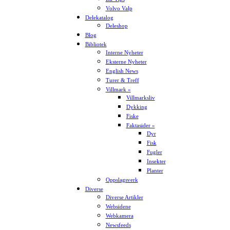
Volvo Valp
Delekatalog
Deleshop
Blog
Bibliotek
Interne Nyheter
Eksterne Nyheter
English News
Turer & Treff
Villmark »
Villmarksliv
Dykking
Fiske
Faktasider »
Dyr
Fisk
Fugler
Insekter
Planter
Oppslagsverk
Diverse
Diverse Artikler
Websidene
Webkamera
Newsfeeds