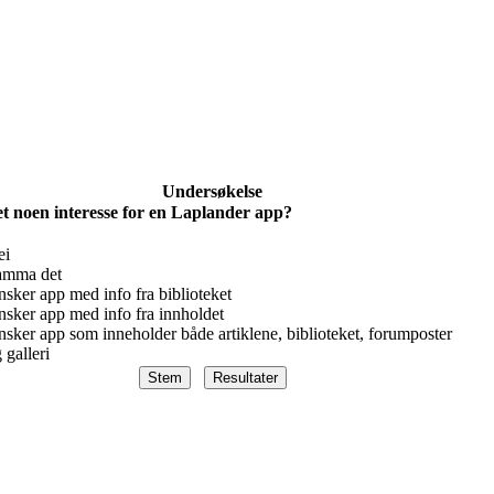
Undersøkelse
t noen interesse for en Laplander app?
ei
amma det
sker app med info fra biblioteket
sker app med info fra innholdet
sker app som inneholder både artiklene, biblioteket, forumposter
 galleri