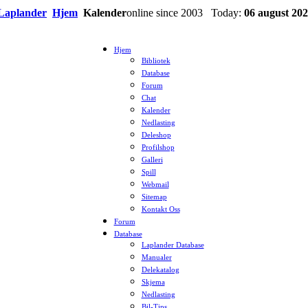
Laplander
Hjem
Kalender
online since 2003 Today:
06 august 2
Hjem
Bibliotek
Database
Forum
Chat
Kalender
Nedlasting
Deleshop
Profilshop
Galleri
Spill
Webmail
Sitemap
Kontakt Oss
Forum
Database
Laplander Database
Manualer
Delekatalog
Skjema
Nedlasting
Bil-Tips