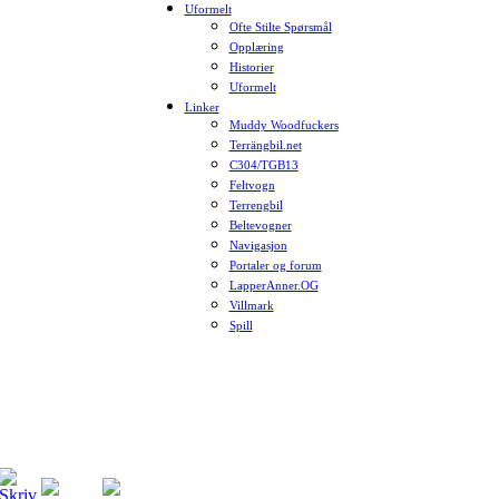
Uformelt
Ofte Stilte Spørsmål
Opplæring
Historier
Uformelt
Linker
Muddy Woodfuckers
Terrängbil.net
C304/TGB13
Feltvogn
Terrengbil
Beltevogner
Navigasjon
Portaler og forum
LapperAnner.OG
Villmark
Spill